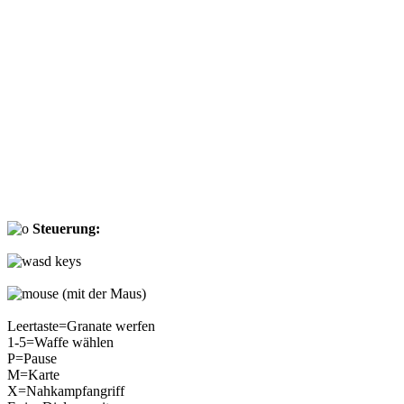
Steuerung:
(mit der Maus)
Leertaste=Granate werfen
1-5=Waffe wählen
P=Pause
M=Karte
X=Nahkampfangriff