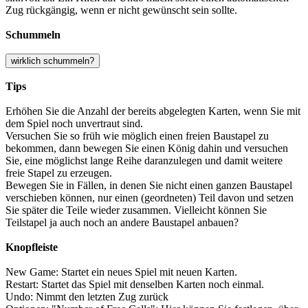
Zug rückgängig, wenn er nicht gewünscht sein sollte.
Schummeln
Tips
Erhöhen Sie die Anzahl der bereits abgelegten Karten, wenn Sie mit
dem Spiel noch unvertraut sind.
Versuchen Sie so früh wie möglich einen freien Baustapel zu
bekommen, dann bewegen Sie einen König dahin und versuchen
Sie, eine möglichst lange Reihe daranzulegen und damit weitere
freie Stapel zu erzeugen.
Bewegen Sie in Fällen, in denen Sie nicht einen ganzen Baustapel
verschieben können, nur einen (geordneten) Teil davon und setzen
Sie später die Teile wieder zusammen. Vielleicht können Sie
Teilstapel ja auch noch an andere Baustapel anbauen?
Knopfleiste
New Game: Startet ein neues Spiel mit neuen Karten.
Restart: Startet das Spiel mit denselben Karten noch einmal.
Undo: Nimmt den letzten Zug zurück