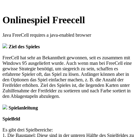
Onlinespiel Freecell
Java FreeCell requires a java-enabled browser
Ziel des Spieles
FreeCell hat sehr an Bekanntheit gewonnen, seit es zusammen mit
Windows 95 ausgeliefert wurde. Auch wenn man bei FreeCell eine
gewisse Strategie benötigt, um siegreich zu sein, schaffen es
erfahrene Spieler oft, das Spiel zu lösen. Anfänger können aber in
den Optionen das Spiel einfacher machen, z. B. die Anzahl der
Freifelder erhöhen. Ziel des Spieles ist, die liegenden Karten unter
Zuhilfenahme der Freifelder zu sortieren und nach Farbe sortiert in
den Ablagestapeln abzulegen.
Spielanleitung
Spielfeld
Es gibt drei Spielbereiche:
1. Die Baustapel: Diese sind in der unteren Hälfte des Spielfeldes zu