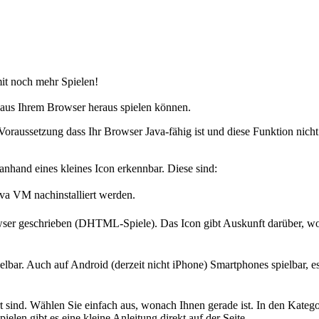
it noch mehr Spielen!
t aus Ihrem Browser heraus spielen können.
 Voraussetzung dass Ihr Browser Java-fähig ist und diese Funktion nicht
anhand eines kleines Icon erkennbar. Diese sind:
Java VM nachinstalliert werden.
wser geschrieben (DHTML-Spiele). Das Icon gibt Auskunft darüber, wo
ielbar. Auch auf Android (derzeit nicht iPhone) Smartphones spielbar, e
t sind. Wählen Sie einfach aus, wonach Ihnen gerade ist. In den Kateg
elen gibt es eine kleine Anleitung direkt auf der Seite.