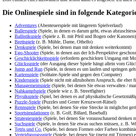
Die Onlinespiele sind in folgende Kategorie
Adventures
(Abenteuerspiele mit längerem Spielverlauf)
Ballerspiele
(Spiele, in denen es darum geht, etwas abzuschiess
Ballistikspiele
(Spiele z. B. mit Pfeil und Bogen oder Kanonen)
Brettspiele
(z. B. Mühle, Dame, Othello)
Denkspiele
(Spiele, bei denen man mit denken weiterkommt)
Ego-Shooter
(Spiele, in denen aus der Ich-Perspektive geschos
Geschicklichkeitsspiele
(erfordern geschickten Umgang mit Mou
Glücksspiele
(der Ausgang dieser Spiele hängt allein vom Glüc
Jump and Run
(Spiele, in denen es um laufen und springen geh
Kartenspiele
(Solitaire-Spiele und gegen den Computer)
Kinderspiele
(Spiele nicht mit allzuhohem Anspruch, die eher f
Managementspiele
(Spiele, bei denen Sie etwas verwalten / ma
Nahkampfspiele
(Spiele wie z. B. Streetfighter)
Physikspiele
(Spiel, bei denen es auf physikalische Gesetzmäß
Puzzle-Spiele
(Puzzles und Genre Kreuzwort-Rätsel)
Rennspiele
(Spiele, bei denen Sie eine Strecke in möglichst ger
Sportsimulationen
(z. B. Golf, Billard, Baseball)
Strategiespiele
(Spiele, bei denen Sie vorausschauend denken mü
Suchspiele
(Spiele, in denen Sie etwas suchen müssen, z. B. W
Tetris und Co.
(Spiele, bei denen Formen oder Farben kombini
Verteidigungsspiele
(Spiele, bei denen Sie (meist mit Türmen) 