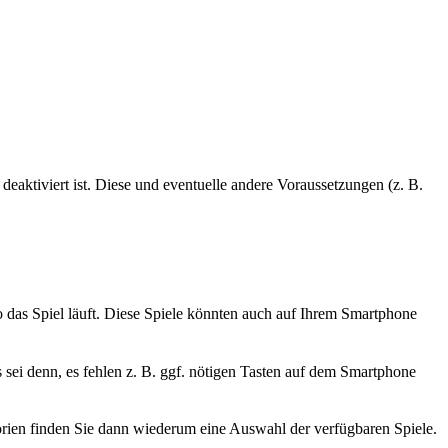
 deaktiviert ist. Diese und eventuelle andere Voraussetzungen (z. B.
 das Spiel läuft. Diese Spiele könnten auch auf Ihrem Smartphone
s sei denn, es fehlen z. B. ggf. nötigen Tasten auf dem Smartphone
orien finden Sie dann wiederum eine Auswahl der verfügbaren Spiele.