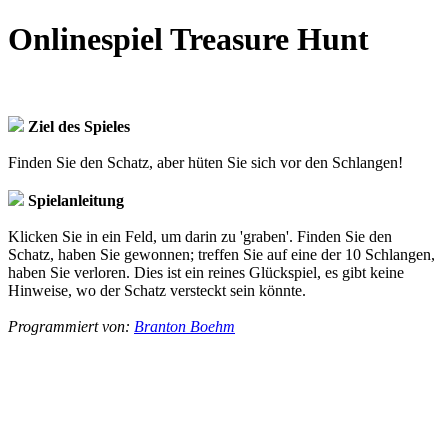
Onlinespiel Treasure Hunt
Ziel des Spieles
Finden Sie den Schatz, aber hüten Sie sich vor den Schlangen!
Spielanleitung
Klicken Sie in ein Feld, um darin zu 'graben'. Finden Sie den
Schatz, haben Sie gewonnen; treffen Sie auf eine der 10 Schlangen,
haben Sie verloren. Dies ist ein reines Glückspiel, es gibt keine
Hinweise, wo der Schatz versteckt sein könnte.
Programmiert von:
Branton Boehm