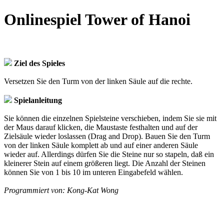
Onlinespiel Tower of Hanoi
Ziel des Spieles
Versetzen Sie den Turm von der linken Säule auf die rechte.
Spielanleitung
Sie können die einzelnen Spielsteine verschieben, indem Sie sie mit
der Maus darauf klicken, die Maustaste festhalten und auf der
Zielsäule wieder loslassen (Drag and Drop). Bauen Sie den Turm
von der linken Säule komplett ab und auf einer anderen Säule
wieder auf. Allerdings dürfen Sie die Steine nur so stapeln, daß ein
kleinerer Stein auf einem größeren liegt. Die Anzahl der Steinen
können Sie von 1 bis 10 im unteren Eingabefeld wählen.
Programmiert von: Kong-Kat Wong