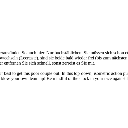
r herausfindet. So auch hier. Nur buchstäblichen. Sie müssen sich schon
 abwechseln (Leertaste), sind sie beide bald wieder frei (bis zum näc
ntfernen Sie sich schnell, sonst zerreist es Sie mit.
our best to get this poor couple out! In this top-down, isometric action 
on't blow your own team up! Be mindful of the clock in your race again