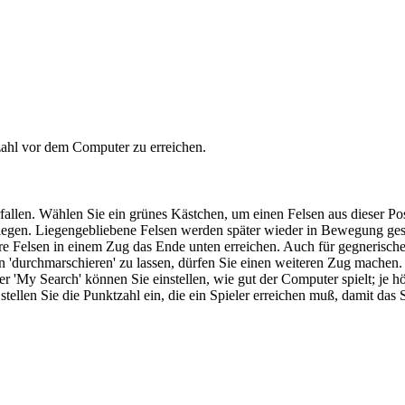
zahl vor dem Computer zu erreichen.
fallen. Wählen Sie ein grünes Kästchen, um einen Felsen aus dieser Posit
er liegen. Liegengebliebene Felsen werden später wieder in Bewegung ges
ere Felsen in einem Zug das Ende unten erreichen. Auch für gegnerisch
sen 'durchmarschieren' zu lassen, dürfen Sie einen weiteren Zug machen.
r 'My Search' können Sie einstellen, wie gut der Computer spielt; je hö
 stellen Sie die Punktzahl ein, die ein Spieler erreichen muß, damit d