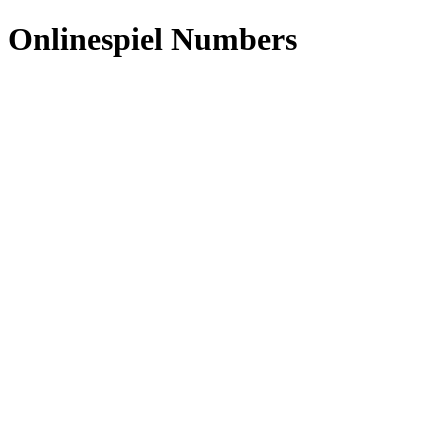
Onlinespiel Numbers