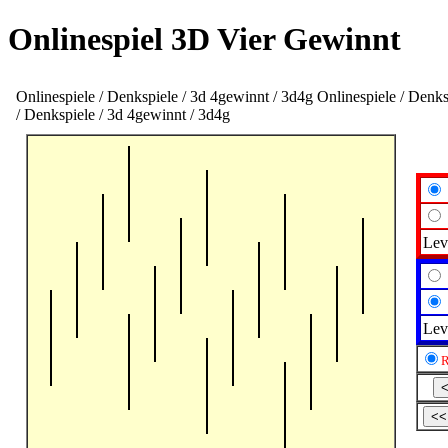
Onlinespiel 3D Vier Gewinnt