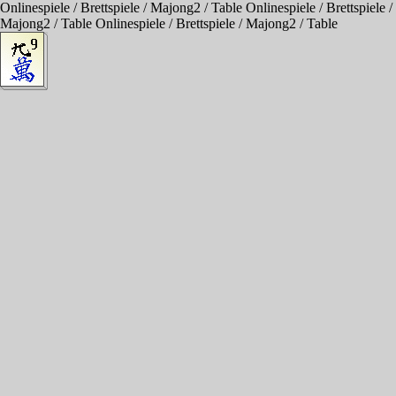
Onlinespiele / Brettspiele / Majong2 / Table
Onlinespiele / Brettspiele /
Majong2 / Table Onlinespiele / Brettspiele / Majong2 / Table