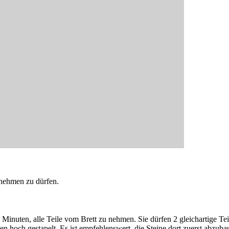
nehmen zu dürfen.
 Minuten, alle Teile vom Brett zu nehmen. Sie dürfen 2 gleichartige Te
enen hoch gestapelt. Es ist empfehlenswert, die Steine dort zuerst abz