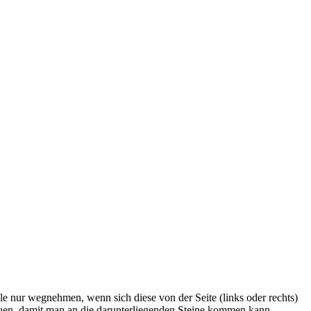
ile nur wegnehmen, wenn sich diese von der Seite (links oder rechts)
ubauen, damit man an die darunterliegenden Steine kommen kann.