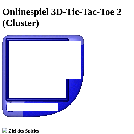
Onlinespiel 3D-Tic-Tac-Toe 2
(Cluster)
Ziel des Spieles